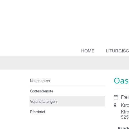
HOME
LITURGIS
Oase
Nachrichten
Gottesdienste
Datum:
Fre
Veranstaltungen
Ort:
Kir
Kir
Pfarrbrief
525
Kinde