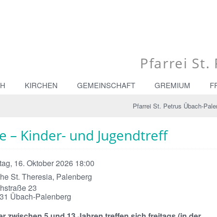
Pfarrei St
CH
KIRCHEN
GEMEINSCHAFT
GREMIUM
F
Pfarrei St. Petrus Übach-Pale
 – Kinder- und Jugendtreff
itag, 16. Oktober 2026 18:00
che St. Theresia, Palenberg
chstraße 23
31
Übach-Palenberg
r zwischen 5 und 13 Jahren treffen sich freitags (in der