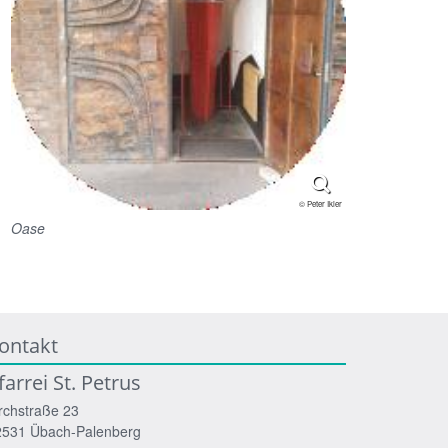
© Peter Ikier
Oase
ontakt
farrei St. Petrus
rchstraße 23
2531
Übach-Palenberg