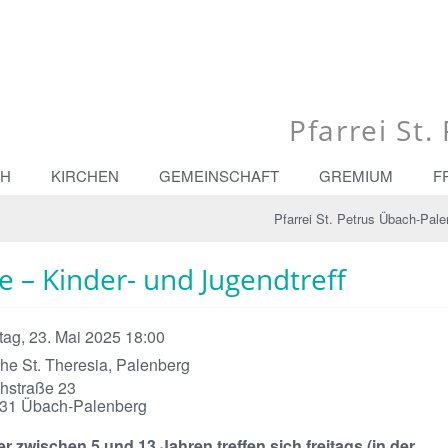
Pfarrei St
CH
KIRCHEN
GEMEINSCHAFT
GREMIUM
F
Pfarrei St. Petrus Übach-Pale
 – Kinder- und Jugendtreff
itag, 23. Mai 2025 18:00
che St. Theresia, Palenberg
chstraße 23
31
Übach-Palenberg
r zwischen 5 und 13 Jahren treffen sich freitags (in der