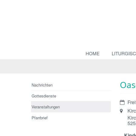
HOME
LITURGIS
Oase
Nachrichten
Gottesdienste
Datum:
Fre
Veranstaltungen
Ort:
Kir
Kir
Pfarrbrief
525
Kinde