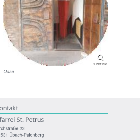
© Peter Ikier
Oase
ontakt
farrei St. Petrus
rchstraße 23
2531
Übach-Palenberg