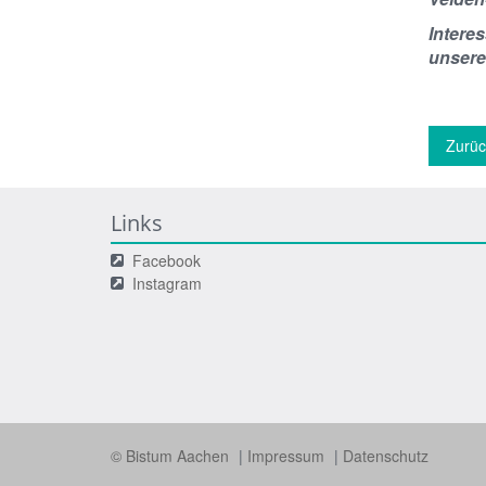
Intere
unseren
Zurüc
Links
Facebook
Instagram
© Bistum Aachen
Impressum
Datenschutz