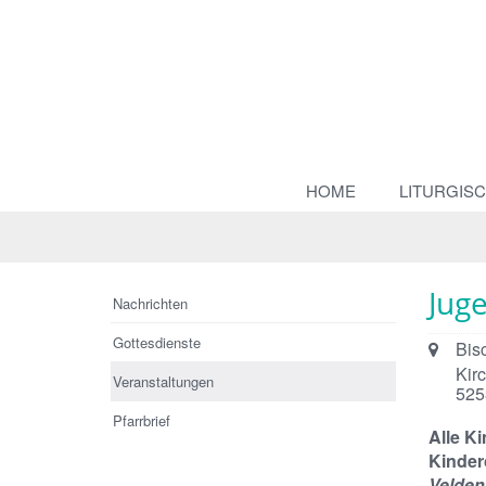
HOME
LITURGIS
Jug
Nachrichten
Gottesdienste
Ort:
Bis
Kir
Veranstaltungen
525
Pfarrbrief
Alle K
Kinderc
Velden