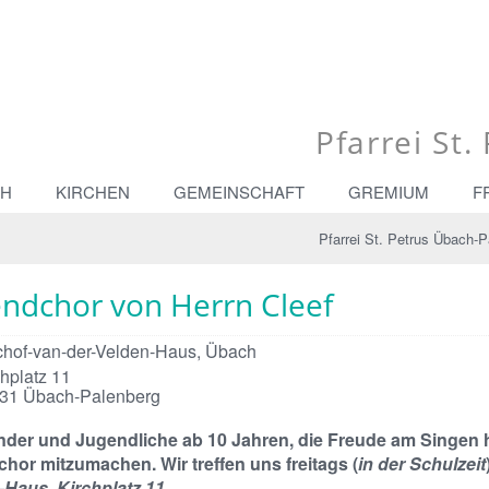
Pfarrei St
CH
KIRCHEN
GEMEINSCHAFT
GREMIUM
F
Pfarrei St. Petrus Übach-P
endchor von Herrn Cleef
chof-van-der-Velden-Haus, Übach
chplatz 11
31
Übach-Palenberg
inder und Jugendliche ab 10 Jahren, die Freude am Singen 
hor mitzumachen. Wir treffen uns freitags (
in der Schulzeit
-Haus, Kirchplatz 11.