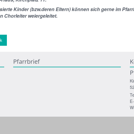
ssierte Kinder (bzw.deren Eltern) können sich gerne im Pfar
 Chorleiter weiergeleitet.
k
Pfarrbrief
K
P
Ki
5
Te
E-
W