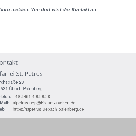
rbüro melden. Von dort wird der Kontakt an
ontakt
farrei St. Petrus
rchstraße 23
2531
Übach-Palenberg
lefon:
+49 2451 4 82 82 0
Mail:
stpetrus.uep@bistum-aachen.de
eb:
https://stpetrus-uebach-palenberg.de