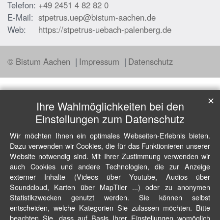
Telefon:
+49 2451 4 82 82 0
E-Mail:
stpetrus.uep@bistum-aachen.de
Web:
https://stpetrus-uebach-palenberg.de
© Bistum Aachen
Impressum
Datenschutz
✕
Ihre Wahlmöglichkeiten bei den
Einstellungen zum Datenschutz
Wir möchten Ihnen ein optimales Webseiten-Erlebnis bieten.
Dazu verwenden wir Cookies, die für das Funktionieren unserer
Website notwendig sind. Mit Ihrer Zustimmung verwenden wir
auch Cookies und andere Technologien, die zur Anzeige
externer Inhalte (Videos über Youtube, Audios über
Soundcloud, Karten über MapTiler ...) oder zu anonymen
Statistikzwecken genutzt werden. Sie können selbst
entscheiden, welche Kategorien Sie zulassen möchten. Bitte
beachten Sie, dass auf Basis Ihrer Einstellungen womöglich