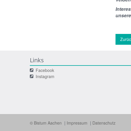
Intere
unseren
Zurüc
Links
Facebook
Instagram
© Bistum Aachen
Impressum
Datenschutz