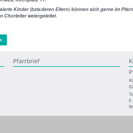
ssierte Kinder (bzw.deren Eltern) können sich gerne im Pfar
 Chorleiter weiergeleitet.
k
Pfarrbrief
K
P
Ki
5
Te
E-
W