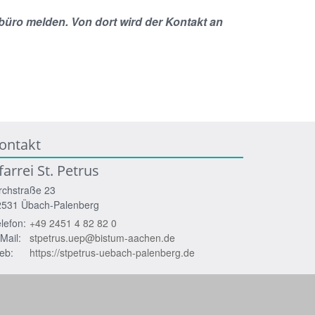
rbüro melden. Von dort wird der Kontakt an
ontakt
farrei St. Petrus
rchstraße 23
2531
Übach-Palenberg
lefon:
+49 2451 4 82 82 0
Mail:
stpetrus.uep@bistum-aachen.de
eb:
https://stpetrus-uebach-palenberg.de