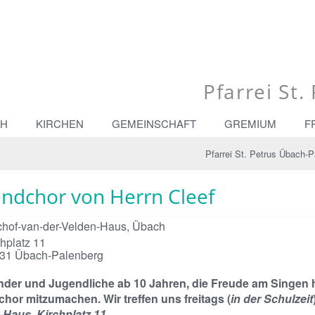
Pfarrei St
CH
KIRCHEN
GEMEINSCHAFT
GREMIUM
F
Pfarrei St. Petrus Übach-P
endchor von Herrn Cleef
chof-van-der-Velden-Haus, Übach
chplatz 11
31
Übach-Palenberg
inder und Jugendliche ab 10 Jahren, die Freude am Singen 
hor mitzumachen. Wir treffen uns freitags (
in der Schulzeit
-Haus, Kirchplatz 11.