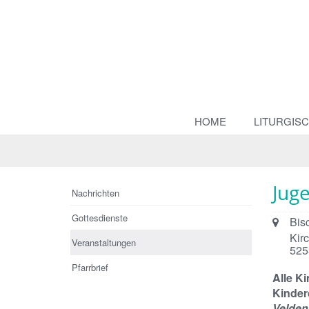
HOME
LITURGIS
Jug
Nachrichten
Gottesdienste
Ort:
Bis
Kir
Veranstaltungen
525
Pfarrbrief
Alle K
Kinderc
Velden