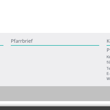
Pfarrbrief
K
P
Ki
5
Te
E-
W