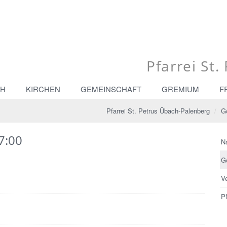
Pfarrei St
CH
KIRCHEN
GEMEINSCHAFT
GREMIUM
F
Pfarrei St. Petrus Übach-Palenberg
G
7:00
N
G
V
Pf