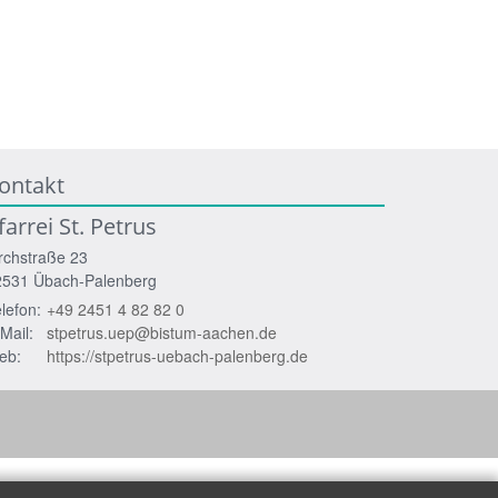
ontakt
farrei St. Petrus
rchstraße 23
2531
Übach-Palenberg
lefon:
+49 2451 4 82 82 0
Mail:
stpetrus.uep@bistum-aachen.de
eb:
https://stpetrus-uebach-palenberg.de