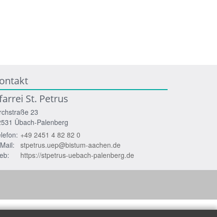
ontakt
farrei St. Petrus
rchstraße 23
2531
Übach-Palenberg
lefon:
+49 2451 4 82 82 0
Mail:
stpetrus.uep@bistum-aachen.de
eb:
https://stpetrus-uebach-palenberg.de