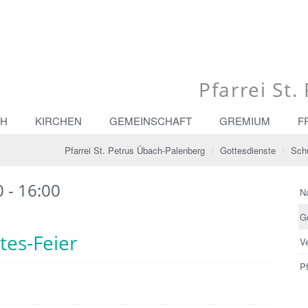
Pfarrei St
CH
KIRCHEN
GEMEINSCHAFT
GREMIUM
F
Pfarrei St. Petrus Übach-Palenberg
Gottesdienste
Schü
 - 16:00
N
G
tes-Feier
V
Pf