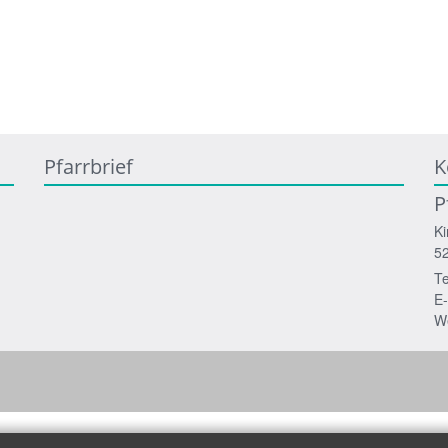
Pfarrbrief
K
P
Ki
5
Te
E-
W