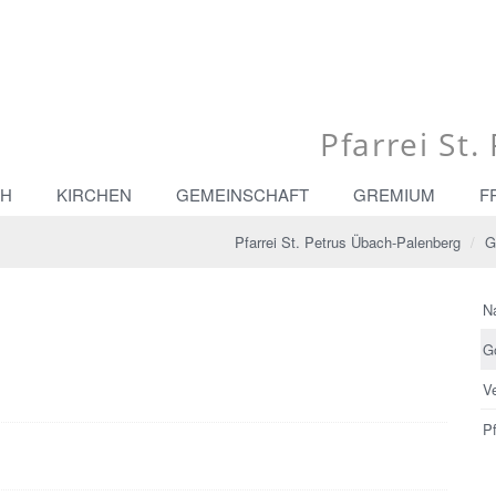
Pfarrei St
CH
KIRCHEN
GEMEINSCHAFT
GREMIUM
F
Pfarrei St. Petrus Übach-Palenberg
G
N
G
V
Pf