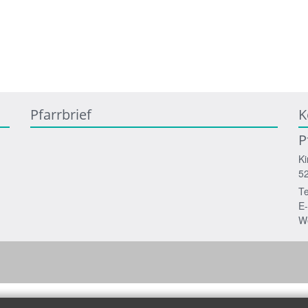
Pfarrbrief
K
P
Ki
5
Te
E-
W