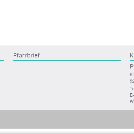
Pfarrbrief
K
P
Ki
5
Te
E-
W