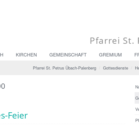
Pfarrei St
CH
KIRCHEN
GEMEINSCHAFT
GREMIUM
F
Pfarrei St. Petrus Übach-Palenberg
Gottesdienste
He
00
N
G
V
s-Feier
Pf