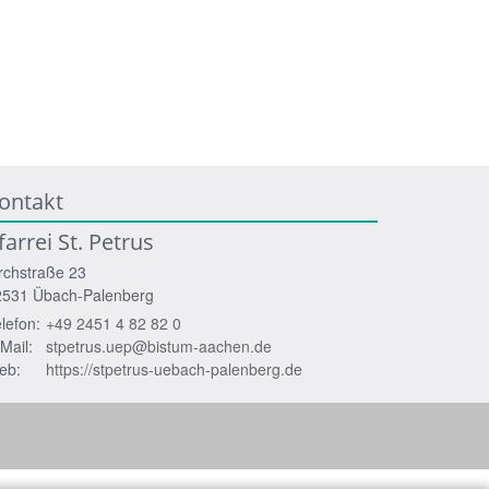
ontakt
farrei St. Petrus
rchstraße 23
2531
Übach-Palenberg
lefon:
+49 2451 4 82 82 0
Mail:
stpetrus.uep@bistum-aachen.de
eb:
https://stpetrus-uebach-palenberg.de