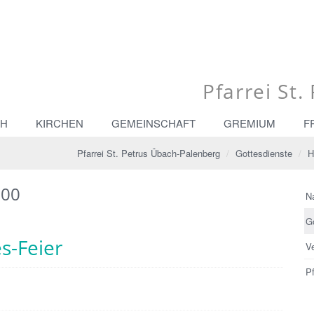
Pfarrei St
CH
KIRCHEN
GEMEINSCHAFT
GREMIUM
F
Pfarrei St. Petrus Übach-Palenberg
Gottesdienste
H
:00
N
G
s-Feier
V
Pf