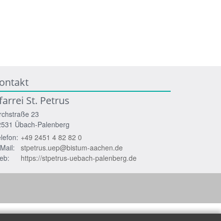
ontakt
farrei St. Petrus
rchstraße 23
2531
Übach-Palenberg
lefon:
+49 2451 4 82 82 0
Mail:
stpetrus.uep@bistum-aachen.de
eb:
https://stpetrus-uebach-palenberg.de