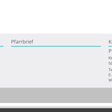
Pfarrbrief
K
P
Ki
5
Te
E-
W