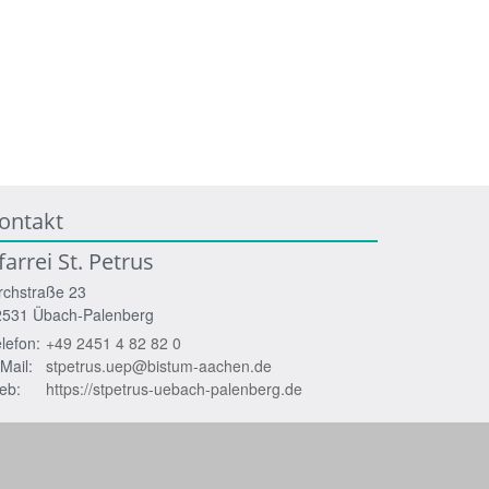
ontakt
farrei St. Petrus
rchstraße 23
2531
Übach-Palenberg
lefon:
+49 2451 4 82 82 0
Mail:
stpetrus.uep@bistum-aachen.de
eb:
https://stpetrus-uebach-palenberg.de