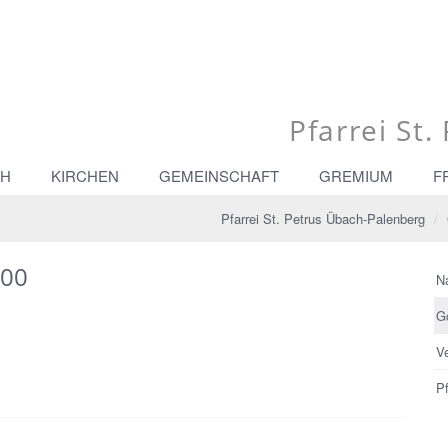
Pfarrei St
CH
KIRCHEN
GEMEINSCHAFT
GREMIUM
F
Pfarrei St. Petrus Übach-Palenberg
:00
N
G
V
Pf