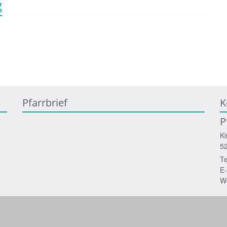
g
Pfarrbrief
K
P
Ki
5
Te
E-
W