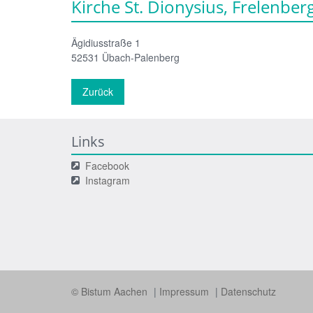
Kirche St. Dionysius, Frelenber
Ägidiusstraße 1
52531
Übach-Palenberg
Zurück
Links
Facebook
Instagram
© Bistum Aachen
Impressum
Datenschutz